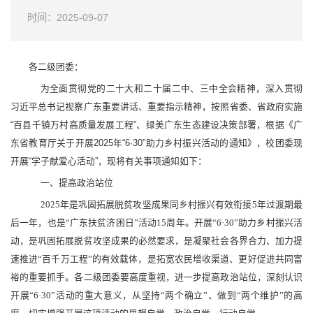
时间：2025-09-07
各二级团委：
为全面贯彻党的二十大和二十届二中、三中全会精神，深入贯彻
习近平总书记视察广东重要讲话、重要指示精神，按照省委、省政府实施
“百县千镇万村高质量发展工程”、绿美广东生态建设决策部署，根据《
广
东省教育厅关于开展
2025年“6·30”助力乡村振兴活动的通知
》，
校团委现
开展
“学子献爱心活动”，现将有关事项通知如下：
一、提高政治站位
2025年是巩固拓展脱贫攻坚成果同乡村振兴有效衔接5年过渡期最
后一年，也是“广东扶贫济困日”活动15周年。开展“6·30”助力乡村振兴活
动，是巩固拓展脱贫攻坚成果的必然要求，是凝聚社会各界合力、加力提
速推进“百千万工程”的有效载体，是拓宽农民增收渠道、更好促进共同富
裕的重要抓手。各二级团委要高度重视，进一步提高政治站位，深刻认识
开展“6·30”活动的重大意义，从坚持“两个确立”、做到“两个维护”的高