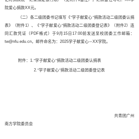
院爱心捐款XX元
。
（二）各二级团委书记
填写
《
学子献爱心
捐款活动二级团委认捐
“
”
表》
（附件
1）
、《
学子献爱心
捐款活动二级团委登记表》
（附件
2）连
“
”
同
汇款凭证（
PDF格式）
于
9月1
5
日
17:00前
发送至校团委工作邮箱：
tw@nfu.edu.cn
，邮件命名为：
202
5
学子献爱心
XX学院。
—
附件：1.
学子献爱心
捐款活动二级团委认捐表
“
”
2.
学子献爱心
捐款活动二级团委登记表
“
”
共青团广州
南方学院委员会