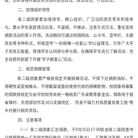
度，切实增强开展这项活动的思想自觉、政治自觉、行动自觉。
二、加强组织领导
各二级团委
要加强领导、精心组织，
广泛动员团员青年积极参
与。
要从学生家庭情况出发，不逼捐，不摊派，注意方式方法，重在发挥
捐款活动的育人作用。
活动期间
可
通过校园网站、公众号、宣传栏、主题
班会等多种形式，积极宣传
“一份捐赠一份爱心”的公益理念
，
引导广大学
子发挥正能量，
增强学生认同感与参与感
，
在确保学生充分了解活动、完
全自愿的前提下开展
“
学子献爱心
”
活动
。
三、规范捐赠管理
各
二级团委
要严格按规定开展捐赠活动，不得下达捐款指标，不
得硬性或变相摊派，
不得截留或擅自使用代收的捐赠款物
，
校团委将募集
的捐款按规定交由学校财务处统一缴纳至广东省教育基金会。捐款用于我
省镇村、东西部协作及对口支援地区、
百县千镇万村高质量发展工程
等
“
”
乡村振兴相关项目。
四、注意事项
（一）各二级团委汇总捐款，于
9月1
5
日
17:00前
由各二级团委书
记将捐款统一汇至指定银行账户（见附件
1备注），汇款备注写明：XX学