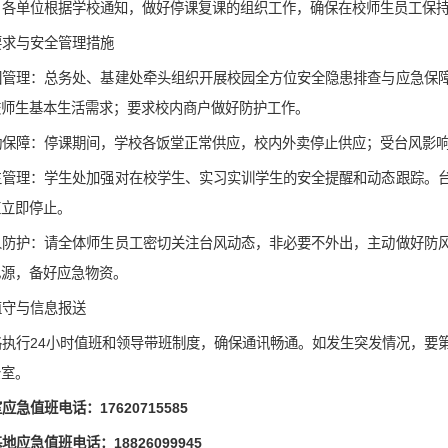
、各单位根据学校通知，做好停课复课的组织工作，确保在校师生员工保
要求与安全管理措施
园管理：总务处、基建处牵头组织开展校园全方位安全隐患排查与应急保
校师生基本生活需求；要求校内商户做好
防护工作
。
勤保障：停课期间，学校各饭堂正常供应，校内外卖停止供应；受台风影
生管理：学生处加强对在校学生、实习实训学生的安全提醒和动态跟踪。
应立即停止。
人防护：请全体师生员工密切关注台风动态，非必要不外出，主动做好防
电源，备好应急物资。
值守与信息报送
格执行
24小时值班和领导带班制度，确保通讯畅通。如发生突发情况，要
公室。
室应急值班电话：
17620715585
基地应急值班电话：
18826099945