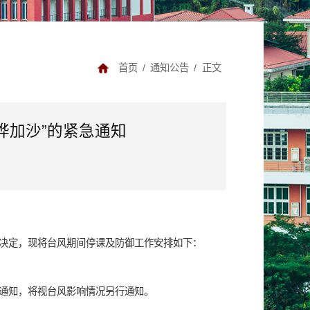
首页
/
通知公告
/
正文
桦加沙”的紧急通知
究决定，现将台风期间停课及防御工作安排如下
：
课通知，将视
台风影响情况
另行通知。