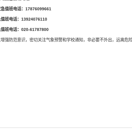
应急值班电话：
17876099661
急值班电话：
13924076110
急值班电话：
020-61787800
生增强防范意识，密切关注气象预警和学校通知，非必要不外出，远离危
。