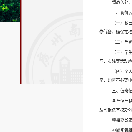
请教务处
二、防御
（一）校
物储备，确保在
（二）后
（三）学
习、实践等活动
（四）个
窗，切断不必要
三
、值班
各单位严
及时报送学校办
学校办公
神岗实训