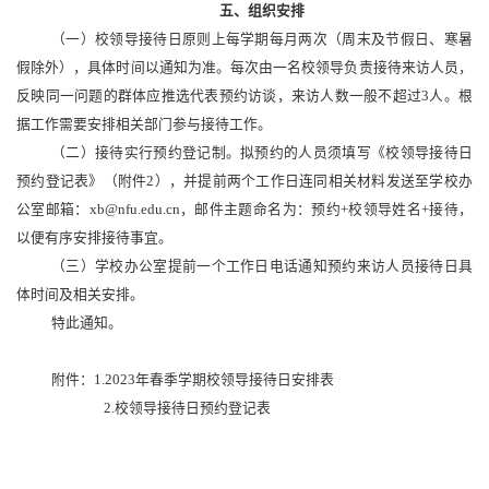
五、组织安排
（一）校领导接待日原则上每学期每月两次（周末及节假日、寒暑
假除外），具体时间以通知为准。每次由一名校领导负责接待来访人员，
反映同一问题的群体应推选代表预约访谈，来访人数一般不超过3人。根
据工作需要安排相关部门参与接待工作。
（二）接待实行预约登记制。拟预约的人员须填写《校领导接待日
预约登记表》（附件2），并提前
两
个工作日连同相关材料发送至学校办
公室邮箱：xb@nfu.edu.cn，邮件主题命名为：预约+校领导姓名+接待，
以便有序安排接待事宜。
（三）学校办公室提前一个工作日电话通知预约来访人员接待日具
体时间及相关安排。
特此通知。
附件：1.202
3
年春季学期校领导接待日安排表
2.校领导接待日预约登记表