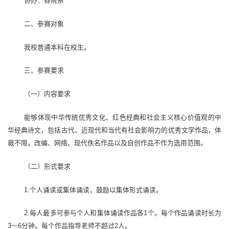
协办：各院系
二、参赛对象
我校普通本科在校生。
三、参赛要求
（一）内容要求
能够体现中华传统优秀文化、
红色经典和社会主义核心价值观的中
华经典诗文，包括
古代、近现代和当代有社会影响力的优秀文学作品，体
裁不限。改编、网络、现代佚名作品以及自创作品不作为选用范围。
（二）形式要求
1.个人诵读或集体诵读，鼓励以集体形式诵读。
2.每人最多可参与个人和集体诵读作品各1个。每个作品诵读时长为
3～6分钟。每个作品指导老师不超过2人。