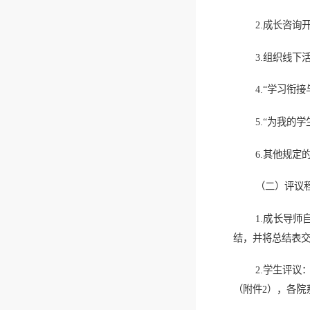
2.成长咨询
3.组织线下
4.“学习衔
5.“为我的
6.其他规
（二）评议
1.成长导
结，并将总结表
2.学生评
（附件2），各院