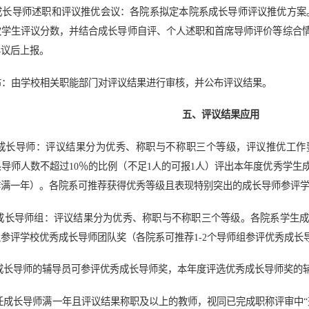
系成长导师述职和评议推优会议：各院系拟定本院系成长导师评议推优方案
次学生评议分数，并结合成长导师自评、个人述职和首席导师评价等综合
异议后上报。
公布：由学校相关职能部门对评议结果进行审核，并公布评议结果。
五、评议结果应用
成长导师：评议结果分为优秀、称职与不称职三个等级，评议推优工作
导师人数不超过10％的比例（不足1人的可报1人）评出本年度优秀学生
作满一年）。各院系可推荐获得优秀等级且表现特别突出的成长导师参评
成长导师组：评议结果分为优秀、称职与不称职三个等级。各院系学生
参评学校优秀成长导师团队奖（各院系可推荐1-2个导师组参评优秀成长
成长导师的辅导员可参评优秀成长导师奖，本年度评选优秀成长导师奖的辅
任成长导师满一年且评议结果称职及以上的教师，视同已完成职称评审中“