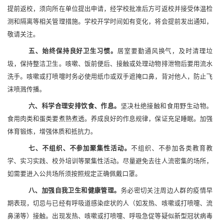
提前返校，须向所在单位提出申请，经学校批准后方可返校并接受体温检
测和隔离等相关管理措施。学校开学时间如有变化，将会提前发出通知，
敬请关注。
五、
始终保持良好卫生习惯。
居室要勤通风换气，及时清理垃
圾，保持整洁卫生。咳嗽、饭前便后、接触或处理动物排泄物后要用流水
洗手。咳嗽或打喷嚏时务必使用纸巾或双手遮掩口鼻，背对他人，防止飞
沫喷溅传播。
六、
科学合理安排饮食、作息。
坚决杜绝接触和食用野生动物。
食用肉类和蛋类要煮熟煮透。养成良好的作息规律，保证充足睡眠。加强
体育锻炼，增强体质和抵抗力。
七、
不组织、不参加聚集性活动。
不组织、不参加各类教育教
学、实习实践、校外培训等聚集性活动。尽量避免去往人流密集的场所，
如需要进入公共场所须按照规定正确佩戴口罩。
八、
加强自我卫生和健康管理。
务必密切关注周边人群的疫情早
期表现，切忌与已经有呼吸道感染症状的人（如发热、咳嗽或打喷嚏、流
鼻涕等）接触。出现发热、咳嗽或打喷嚏、呼吸急促等疑似新型冠状病毒