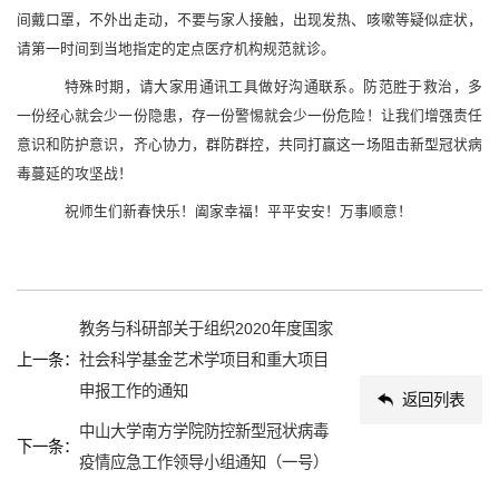
间戴口罩，不外出走动，不要与家人接触，出现发热、咳嗽等疑似症状，
请第一时间到当地指定的定点医疗机构规范就诊。
特殊时期，请大家用通讯工具做好沟通联系。防范胜于救治，多
一份经心就会少一份隐患，存一份警惕就会少一份危险！让我们增强责任
意识和防护意识，齐心协力，群防群控，共同打赢这一场阻击新型冠状病
毒蔓延的攻坚战！
祝师生们新春快乐！阖家幸福！平平安安！万事顺意！
教务与科研部关于组织2020年度国家
上一条：
社会科学基金艺术学项目和重大项目
申报工作的通知
返回列表
中山大学南方学院防控新型冠状病毒
下一条：
疫情应急工作领导小组通知（一号）