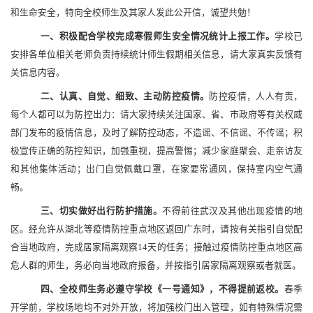
和生命安全，特向全校师生及其家人发此公开信，诚望共勉！
一、
积极配合学校完成寒假师生安全情况统计上报工作。
学校已
安排各单位相关老师负责持续统计师生假期相关信息，请大家真实反馈有
关信息内容。
二、
认真、自觉、细致、主动防控疫情。
防控疫情，人人有责，
每个人都可以为防控出力：请大家持续关注国家、省、市政府等有关权威
部门发布的疫情信息，及时了解防控动态，不造谣、不信谣、不传谣；积
极宣传正确的防控知识，加强重视，提高警惕；减少家庭聚会、走亲访友
和其他集体活动；出门自觉佩戴口罩，在家要常通风，保持室内空气通
畅。
三、
切实做好出行防护措施。
不得前往武汉及其他出现疫情的地
区。经允许从湖北等疫情防控重点地区返回广东时，请按有关指引自觉配
合当地政府，完成居家隔离观察
14天的任务；接触过疫情防控重点地区高
危人群的师生，务必向当地政府报备，并按指引居家隔离观察或者就医。
四、
全校师生务必遵守学校《一号通知》，不得提前返校。
春季
开学前，学校场地均不对外开放，将加强校门出入管理，如有特殊情况需