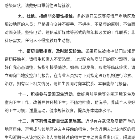
感染症状，请戴好口罩前往医院就诊。
九、
杜绝、拒绝非必要性接触。
务必避开武汉等疫情严重地区及
周边地区的人员；严格遵守交往不握手、不拥抱、不聚餐的原则；不做面
对面交谈，坚持电话、短信或新媒体等形式的拜年和必要的工作联系；非
科研需要，任何人不得接触野生动物。
十、
密切自我排查，及时就医诊治。
如果师生被疾控部门告知是
密切接触者，请师生和家人不要恐慌，自觉配合防疫部门的医学观察，做
好自我心态调整，按指引接受随访。如果出现发热、咳嗽等临床症状，请
立即向当地疾控部门报告，在专业人员指导下到指定医疗机构进行诊察、
治疗。如有以上相关情况，请师生要同时向本院系、本职能部门报备。
十一、
积极参与爱国卫生运动。
做好房前屋后等外围环境卫生及
室内卫生工作，改善居住环境卫生；不随地吐痰，勤洗手，养成个人良好
的卫生习惯；适量运动，健康规律饮食，提高身体健康水平。
十二、
有下列情况请自觉居家隔离。
近期有在武汉及疫情严重的
地区居住、逗留或与该地区亲友有接触的师生，包含近期去过该地区的师
生和近期与从该地区外出人员接触过的师生要主动居家隔离
14天，隔离期