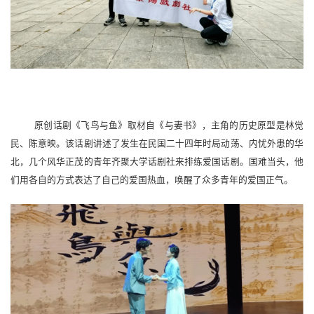
原创话剧《飞鸟与鱼》取材自《与妻书》，主角的历史原型是林觉
民、陈意映。该话剧讲述了发生在民国二十四年时局动荡、内忧外患的华
北，几个风华正茂的青年齐聚大学话剧社来排练爱国话剧。国难当头，他
们用各自的方式表达了自己的爱国热血，唤醒了众多青年的爱国正气。