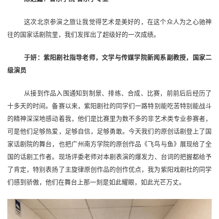
这次北京参演之旅让我觉得艺术是美好的，在这个众人为之心驰神
往的国家话剧院里，我们发挥出了超级好的一次成绩
。
于妍
：
紫阳剧社指导老师
，文学与传媒学院
新闻系副教授，国家二
级演员
从接到作品入围通知到制景、排练、合成、比赛，前前后后经历了
十多天的时间。备赛以来，紫阳剧社的
同学们
一路特别能吃苦特别能战斗
的精神深深
地
感动着我，
他们是比赛里为数不多的非艺术类专业参赛者，
可是他们足够热爱，足够自信，足够勇敢
。
今天我们的原创话剧登上了国
家话剧院的舞台
，
也把广州南方学院的原创作品《飞鸟与鱼》展现给了全
国的话剧工作者
。
现场评委老师对本剧表演的爆发力
、
台词的把握都
给予
了
肯定，特别表扬了主旋律原创作品的创作优点，我为紫阳戏剧社的
同学
们
感到骄傲，他们在舞台上那一刻是如此耀眼，如此光芒万丈
。