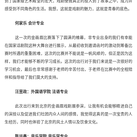
到了国家级艺术殿堂的宏大，戏剧使我真正的投入
到
了故事之中，成为并
感受到不同角色的生活。我想
，这就是戏剧的魅力，这就是青春的底色。
何家乐
会计专业
这一次的金画眉比赛落下了圆满的帷幕，非专业出身的我们有幸能
在国家话剧院这种大舞台进行展示，从最初收到邀请函时的激动到筹备比
赛时所遇的重重困难
，这次的比赛并不能说是一帆风顺的，但正是因为这
样，我们才能够不断的学习成长
。这次的出行对于我们来说是一次很好的
学习机会，最后也非常感谢于老师的辛苦付出，
于老师在比赛中的
全程陪
伴和指导给了我们莫大的支持。
汪昱政
：
外国语学院
法语
专业
此次出行来到北京的金画眉戏剧展参演，
让我有机会能够精进自己
的演技以及促进我们社团内众人间的感情
，我觉得这真的是一次宝贵的人
生经历，同时也体验了北京的风土人情以及饮食文化
。
陈远鑫
：
音乐学院
音乐学
专业