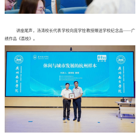
讲座尾声，汤涛校长代表学校向庞学铨教授赠送学校纪念品——广
绣作品《荔枝》。