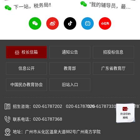
下一站，税务局‼️
“我的辅导员，最美！”
校长信箱
通知公告
招投标信息
信息公开
教育部
广东省教育厅
中国民办教育协会
旧站入口
020-61787202
020-61787331
020-61787326
020-617
招生咨询：
020-61787368
联系电话：
地址：广州市从化区温泉大道882号广州南方学院