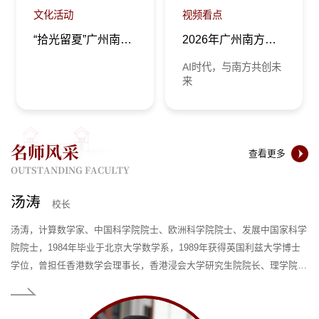
文化活动
视频看点
“拾光留夏”广州南方学院2026年毕业歌会
2026年广州南方学院校长寄语
AI时代，与南方共创未
来
名师风采
查看更多
OUTSTANDING FACULTY
方海云
高凯
汤涛
傅爱兰
杨双华
刘文斌
张明远
曾铁勇
叶龙森
陈天祥
孙立
罗焕敏
丁建新
王丽荣
张超
卫建国
方海云
高凯
汤涛
傅爱兰
商学院教师
校长
文学与传媒学院院长
中医药健康学院院长
商学院教师
校长
护理与健康学院院长
常务副校长
副校长
副校长
校长顾问、博雅学院院长
数学与统计学院院长
商学院院长
公共管理学院院长
云康医学与健康学院院长
外国语学院院长
马克思主义学院院长
会计学院院长
护理与健康学院院长
常务副校长
方海云，主任护师，中华护理学会老年护理专业委员会委员，广东省护理
高凯，教授，南粤优秀教师，校级教学名师。2005年毕业于西北工业大
汤涛，计算数学家、中国科学院院士、欧洲科学院院士、发展中国家科学
傅爱兰，中共党员，教授。北京师范大学文学学士，中央民族大学语言学
杨双华，欧洲科学与艺术院院士，国家特聘专家，英国工程与技术学会
刘文斌，博士毕业于英国利兹大学。1991年至1994年期间执教于英国帝
张明远，北京师范大学文学学士、文学硕士、文学博士，加拿大圣玛丽大
曾铁勇，博士，教授，香港中文大学数学人工智能中心创始主任，教育部
叶龙森，加拿大圣玛丽大学终身教授，金融风险管理师（FRM）。主要从
陈天祥，教授，博士生导师。1987年毕业于北京大学历史系，2002年获
孙立，教授、博士生导师，广州南方学院文学与传媒学院院长。1984年
罗焕敏，医学博士、教授、博士生导师、博士后合作导师，广东省“南粤
丁建新，中山大学教授、博士生导师、博士后合作导师、语言研究所所
王丽荣，教授，博士生导师。本科和硕士均就读于武汉大学历史学系，
张超，三级教授，研究生导师，南粤优秀教师，中医药健康学院院长。国
卫建国，会计学院执行院长、党总支书记。兼任广东省审计学会理事,高
方海云，主任护师，中华护理学会老年护理专业委员会委员，广东省护理
高凯，教授，南粤优秀教师，校级教学名师。2005年毕业于西北工业大
汤涛，计算数学家、中国科学院院士、欧洲科学院院士、发展中国家科学
傅爱兰，中共党员，教授。北京师范大学文学学士，中央民族大学语言学
学会老年居家互联网护理学科群带头人，广东省护理学会老年居家护理专
学，2007年获得广东外语外贸大学硕士学位，目前担任广东省高教学会课
院院士，1984年毕业于北京大学数学系，1989年获得英国利兹大学博士
博士，加拿大圣玛丽大学荣誉博士。曾任中央民族大学、北京师范大学教
（IET）会士，英国测量与控制学会（InstMC）会士，美国IEEE高级会
国理工学院，自1995年起任职于英国肯特大学，曾出任肯特大学商学院管
学荣誉文学博士。1990年中国人民大学中文系副教授，1995年香港树仁
长江讲席教授，科技部战略性科技创新合作重点专项首席科学家，
事金融风险管理、金融衍生品、股票投资等金融领域、国际化教育方面的
中山大学管理学博士学位，2003年在英国牛津大学公共管理专门知识研修
12月毕业于中山大学，曾任中山大学中文系教授、日本国立九州大学文学
优秀教师”。1983年毕业于江西医学院医学系医疗专业，1996年获得中山
长。威尔士三一圣大卫大学（UWTSD）客座教授、博士生导师。韩礼德
2004年5月博士毕业于中山大学历史学系。1996年9月起在中山大学任
家一流专业 “药学”、“临床药学”主要负责人，《药物化学》国家一流课程
级审计师评委，广州市审计学会常务理事，广州市内部审计协会副会长，
学会老年居家互联网护理学科群带头人，广东省护理学会老年居家护理专
学，2007年获得广东外语外贸大学硕士学位，目前担任广东省高教学会课
院院士，1984年毕业于北京大学数学系，1989年获得英国利兹大学博士
博士，加拿大圣玛丽大学荣誉博士。曾任中央民族大学、北京师范大学教
业委员会主任委员，广东省护理学会第七、八届老年护理专业委员会主任
程思政专委会理事，中国国际“互联网+”大学生创新创业大赛国赛评委；
学位，曾担任香港数学会理事长，香港浸会大学研究生院院长、理学院院
授、博士研究生导师。曾任美国德州大学高级访问学者、香港浸会大学、
员。现任广州南方学院副校长、工学院院长。曾任英国雷丁大学计算机系
理科学与计算数学讲座教授、管理科学专业主任以及中英工商管理联合研
大学文学院院长、教授，2005年北京师范大学珠海分校文学院院长、教
Pattern Recognition 编委会成员，2021年香港数学会青年学者奖获得
研究工作。发表国际高水平论文20余篇。叶龙森教授先后获得北京大学数
班进修，2004年获美国伊利诺依州立大学（UIUC）访问学者。现为中山
部及人文科学府外籍教授、日本早稻田大学高级访问研究员。主要从事中
医科大学博士学位，曾担任教育部高等学校基础医学类专业教学指导委员
语言科学研究院（M.A.K. Halliday Institute of Linguistic Sciences，厦
教，现任广州南方学院马克思主义学院院长。曾经主持国家社科青年基
负责人。从事靶向抗肿瘤药物和新型神经系统药物的研发和药学教育教学
广州市注册会计师协会诚信自律委员会委员，从化区人大常委会咨询专
业委员会主任委员，广东省护理学会第七、八届老年护理专业委员会主任
程思政专委会理事，中国国际“互联网+”大学生创新创业大赛国赛评委；
学位，曾担任香港数学会理事长，香港浸会大学研究生院院长、理学院院
授、博士研究生导师。曾任美国德州大学高级访问学者、香港浸会大学、
委员，广东省护理标准委员会副主任委员，《护理管理杂志》编委。1981
全国高校教师教学创新大赛广东省赛评委；全国电子商务“创新、创意、
长，2015-2019年担任南方科技大学副校长，2019-2024年担任北京师范
香港大学访问教授。2004-2021年先后担任北京师范大学珠海分校副校
系主任、英国拉夫堡大学计算机系系主任、终身教授，南方科技大学讲席
究所所长，拥有丰富的行政管理和教学研究经验。刘文斌教授亦任中国科
授，2019年北京师范大学非物质文化遗产研究与发展中心主任、教授，现
者，现任广州南方学院数学与统计学院院长。2000年本科毕业于北京大
学系理学学士、北京理工大学工学硕士、加拿大约克大学数学与统计学硕
大学政治与公共事务管理学院教授、博士生导师，中国行政管理学会理
国文学批评史、域外汉学及先秦文学等领域的研究与教学工作。出版学术
会委员、中国药理学会理事、广东省药理学会副理事长、广东省神经科学
门、香港）院长。英国皇家艺术协会（Royal Society of Arts）会士
金、教育部课题多项，近年来主持广东省教育厅特别委托项目“高校人本
管理与研究。国家和省研究生学位点、教育科研项目评审专家。广东省本
家，多家上市公司独立董事。2015年获“南粤优秀教师”称号。曾任广东省
委员，广东省护理标准委员会副主任委员，《护理管理杂志》编委。1981
全国高校教师教学创新大赛广东省赛评委；全国电子商务“创新、创意、
长，2015-2019年担任南方科技大学副校长，2019-2024年担任北京师范
香港大学访问教授。2004-2021年先后担任北京师范大学珠海分校副校
年起先后毕业于中山医学院附设卫生学校、中山医科大学及华中科技大
创业”挑战赛广东省赛评委；现为广州南方学院商学院工商管理系主任。
大学-香港浸会大学联合国际学院校长。现任广州南方学院校长。汤涛教
长、常务副校长、珠海校区管委会副主任。傅爱兰教授主要从事语言学与
教授、研究生院常务副院长，浙江大学教授等职务。获2010年英国测量与
学院评估中心海外特聘教授、中国科学院管理与数学海外评审专家、UIC
任广州南方学院校长顾问、博雅学院院长。张明远教授注重民俗学、人类
学，2004年获得巴黎理工学院硕士学位，2007年获得巴黎第十三大学博
士以及加拿大女皇大学金融管理学博士学位。曾担任中国人民银行研究生
事，广东省行政体制改革与机构编制管理研究会副会长，曾任教育部高等
专著《中国文学批评文献学》《诗学拾零集》《明末清初诗论研究》《日
学会副理事长、暨南大学-香港大学脑功能与健康联合实验室共同主任。
（Fellow）。兼任中山大学南方学院外国语学院创院院长（双聘）。广东
德育论”“广东改革开放三十年”及广东省教育厅项目“池田大作德育理论及
科高校中药学类专业教学指导委员会委员。省药理学会常务理事、肿瘤药
会计学会副会长,青岛海洋大学会计学系副主任,中山大学管理学院会计学
年起先后毕业于中山医学院附设卫生学校、中山医科大学及华中科技大
创业”挑战赛广东省赛评委；现为广州南方学院商学院工商管理系主任。
大学-香港浸会大学联合国际学院校长。现任广州南方学院校长。汤涛教
长、常务副校长、珠海校区管委会副主任。傅爱兰教授主要从事语言学与
学，获医学学士学位。从事临床护理工作40年，历任中山大学附属第一医
高凯教授主要从事数字营销领域研究，荣获第九届广东省教育教学成果奖
授主要从事计算数学研究，在双曲型方程计算方法误差分析，微分方程谱
应用语言学研究。先后在CSSCI、SSCI发表学术论文50余篇，出版学术
控制学会（InstMC）霍尼韦尔（Honeywell）奖，表彰其在测量与控制领
工商管理学院讲座教授、中国优选法统筹法与经济数学研究会评价方法与
学、社会学、历史学、文学、哲学等多学科交叉综合研究，出版的主要著
士学位。2007-2008, 法国巴黎卡尚高等师范学校博士后。2008-2018年，
部兼职教授、圣玛丽大学金融系主任、加拿大华人教授协会大西洋区分会
学校公共管理类学科教学指导委员会秘书。现任广州南方学院公共管理学
本诗话中的中国古代文学研究》等多种，在《文学遗产》《文献》《文学
2001~2006年暨南大学药学院创始院长、党委书记，2007~2016年暨南大
外语外贸大学南国商学院学科建设客座教授。教育部“新世纪优秀人才”。
其实践”“当代中日道德教育比较研究”；广东省高等教育教学改革项目（本
理专业委员会副主任委员、药理学教育专业委员会副主任委员，省高校教
系副主任，美国夏威夷大学访问学者。参编或主编教材、著作10余部；发
学，获医学学士学位。从事临床护理工作40年，历任中山大学附属第一医
高凯教授主要从事数字营销领域研究，荣获第九届广东省教育教学成果奖
授主要从事计算数学研究，在双曲型方程计算方法误差分析，微分方程谱
应用语言学研究。先后在CSSCI、SSCI发表学术论文50余篇，出版学术