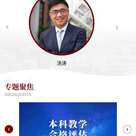
院外科护士、区护士长、...
一等奖；主讲《市场营销学》...
方法理论，相场模型的高精度算法，...
专著5部，主编港澳中文及普通话教材多套。...
域做出的突出贡献。2014年被所在英国拉夫堡大学授予象征“...
应用分会副理事长、中国工业与应用数学学会金融科技与算法专业委员会
作：《黄色文明---中国文化的功能与模式》...
香港浸会大学数学系助理教授、副教授。...
会长、江西财经大学国际学院院长、...
院院长。陈天祥教授主要从事数字治理、...
研究》(日本)、《北京大学学报》...
学医学院执行院长。现任广州南方学院云康医学与健康学院院长。...
国际韩礼德语言学研究会（...
科类）“高校思政教育有效性实现模式研究”...
学管理学会常务理事、...
表学术论文30多篇；...
院外科护士、区护士长、...
一等奖；主讲《市场营销学》...
方法理论，相场模型的高精度算法，...
专著5部，主编港澳中文及普通话教材多套。...
副主任。...
汤涛
傅爱
专题聚焦
HIGHLIGHTS