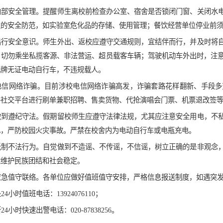
内部安全管理。
提醒师生离校前检查办公室、宿舍是否锁闭门窗、关闭水
位的安全防范，如实验室危化品的存储、使用管理；餐饮经营单位停业前
出行安全意识。
师生外出、返校应遵守交通规则，宜结伴而行，并及时将
，切勿乘坐私揽客源、非法营运、超员载客车辆；驾驶机动车外出时，注
无牌无证电动自行车，不违规载人。
电信网络诈骗。
目前涉校电信网络诈骗高发，诈骗套路花样翻新、手段多
络社交平台进行刷单兼职招聘、售卖货物、代抢演唱会门票、机票退改签
做到遵纪守法。
假期留校师生应遵守法律法规，尤其应注意安全用电，不
电，严防校园火灾事故。严禁在校舍内为电动自行车或电瓶充电。
抵制不法行为。
自觉做到不造谣、不传谣，不信谣，树立正确的是非观念
觉维护民族团结和社会稳定。
应急值守联络。
各单位应做好值班值守安排，严格信息报送制度，如遇突
4小时值班电话：13924076110；
4小时快速出警电话：020-87838256。