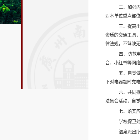
二、加强
对本单位重点部
三、提高
资质的交通工具
律法规，不驾驶
四、防范
音、小红书等网
五、自觉
下对电器超时充
六、共同
法集会活动，自
七、落实
学校保卫处2
温泉派出所2