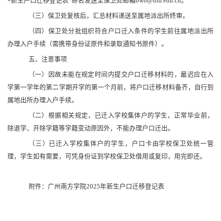
+新生户口迁移登记表”命名发送至保卫处邮箱bwb@nfu.edu.cn。
（三）保卫处复核后，汇总材料递送至属地派出所终审。
（四）保卫处分批组织符合户口迁入条件的学生前往属地派出所
办理入户手续（需携带身份证原件和录取通知书原件）。
五、注意事项
（一）因故未能在规定时间内提交户口迁移材料的，最迟应在入
学第一学年的第二学期开学的第一个月前，将户口迁移材料备齐，自行到
属地出所办理入户手续。
（二）根据相关规定，已迁入学校集体户的学生，正常毕业前，
除退学、开除学籍等学籍变动原因外，不能办理户口迁出。
（三）已迁入学校集体户的学生，户口卡由学校保卫处统一管
理，学生如有需要，可凭身份证到学校保卫处借用或复印，用完即还。
附件：广州南方学院2025年新生户口迁移登记表